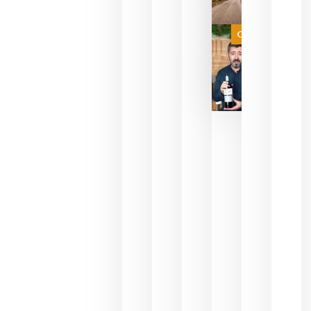
de espera
a que se
juegue la
Categoría
final
julio 16,
2026
La FEV
critica la
reducción
de las
ayudas a
la
promoción
del vino y
alerta del
impacto
para las
bodegas
españolas
julio 13,
2026
HIP 2027
reunirá en
Madrid al
sector