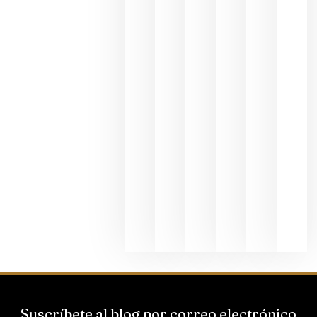
en una
exposició
fotográfic
dedicada
al godello
junio 24,
2026
La apuest
de
Bodegas
Hispano
Suizas por
el magnu
que desafí
al
Champagn
junio 24,
2026
Suscríbete al blog por correo electrónico