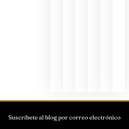
fotográfic
dedicada
al godello
junio 24,
2026
La apuest
de
Bodegas
Hispano
Suizas por
el magnu
que desafí
al
Champagn
junio 24,
2026
Suscríbete al blog por correo electrónico