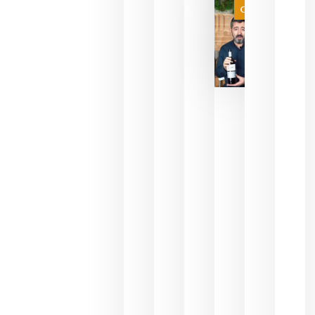
Categoría
final
julio 16,
2026
La FEV
critica la
reducción
de las
ayudas a
la
promoción
del vino y
alerta del
impacto
para las
bodegas
españolas
julio 13,
2026
HIP 2027
reunirá en
Madrid al
sector
Horeca
para defini