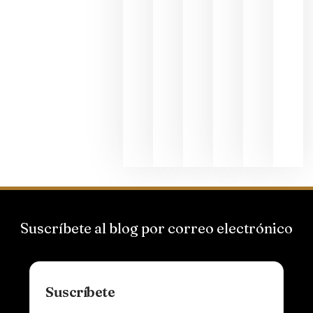
La apuest
de
Bodegas
Hispano
Suizas por
el magnu
que desafí
al
Champagn
junio 24,
2026
Suscríbete al blog por correo electrónico
Suscríbete