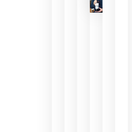
La FEV
critica la
reducción
de las
ayudas a
la
promoción
del vino y
alerta del
impacto
para las
bodegas
españolas
julio 13,
2026
HIP 2027
reunirá en
Madrid al
sector
Horeca
para defini
las
prioridade
de la
hostelería
del futuro