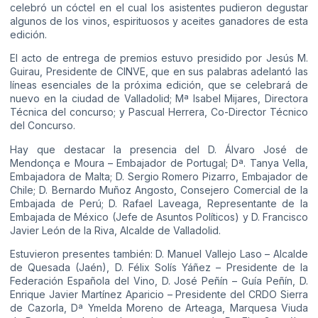
celebró un cóctel en el cual los asistentes pudieron degustar
algunos de los vinos, espirituosos y aceites ganadores de esta
edición.
El acto de entrega de premios estuvo presidido por Jesús M.
Guirau, Presidente de CINVE, que en sus palabras adelantó las
líneas esenciales de la próxima edición, que se celebrará de
nuevo en la ciudad de Valladolid; Mª Isabel Mijares, Directora
Técnica del concurso; y Pascual Herrera, Co-Director Técnico
del Concurso.
Hay que destacar la presencia del D. Álvaro José de
Mendonça e Moura – Embajador de Portugal; Dª. Tanya Vella,
Embajadora de Malta; D. Sergio Romero Pizarro, Embajador de
Chile; D. Bernardo Muñoz Angosto, Consejero Comercial de la
Embajada de Perú; D. Rafael Laveaga, Representante de la
Embajada de México (Jefe de Asuntos Políticos) y D. Francisco
Javier León de la Riva, Alcalde de Valladolid.
Estuvieron presentes también: D. Manuel Vallejo Laso – Alcalde
de Quesada (Jaén), D. Félix Solís Yáñez – Presidente de la
Federación Española del Vino, D. José Peñín – Guía Peñín, D.
Enrique Javier Martínez Aparicio – Presidente del CRDO Sierra
de Cazorla, Dª Ymelda Moreno de Arteaga, Marquesa Viuda