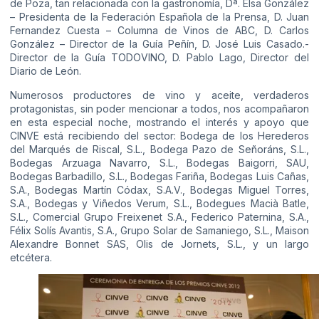
de Poza, tan relacionada con la gastronomía, Dª. Elsa González
– Presidenta de la Federación Española de la Prensa, D. Juan
Fernandez Cuesta – Columna de Vinos de ABC, D. Carlos
González – Director de la Guía Peñín, D. José Luis Casado.-
Director de la Guía TODOVINO, D. Pablo Lago, Director del
Diario de León.
Numerosos productores de vino y aceite, verdaderos
protagonistas, sin poder mencionar a todos, nos acompañaron
en esta especial noche, mostrando el interés y apoyo que
CINVE está recibiendo del sector: Bodega de los Herederos
del Marqués de Riscal, S.L., Bodega Pazo de Señoráns, S.L.,
Bodegas Arzuaga Navarro, S.L., Bodegas Baigorri, SAU,
Bodegas Barbadillo, S.L., Bodegas Fariña, Bodegas Luis Cañas,
S.A., Bodegas Martín Códax, S.A.V., Bodegas Miguel Torres,
S.A., Bodegas y Viñedos Verum, S.L., Bodegues Macià Batle,
S.L., Comercial Grupo Freixenet S.A., Federico Paternina, S.A.,
Félix Solís Avantis, S.A., Grupo Solar de Samaniego, S.L., Maison
Alexandre Bonnet SAS, Olis de Jornets, S.L., y un largo
etcétera.