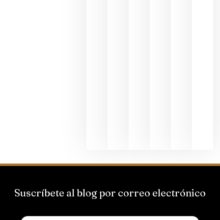
julio 8, 20
Pago de
los
Capellane
une Ribera
del Duero
y
Valdeorras
en una
exposició
fotográfic
dedicada
al godello
junio 24,
2026
Suscríbete al blog por correo electrónico