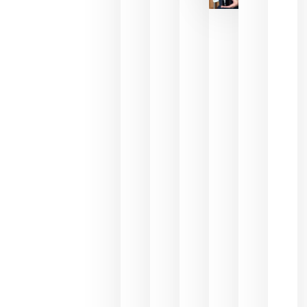
para
celebrar
que su
selección
es
campeona
del mundo
sin
necesidad
de espera
a que se
juegue la
final
julio 16,
2026
La FEV
critica la
reducción
de las
ayudas a
la
promoción
del vino y
alerta del
impacto
para las