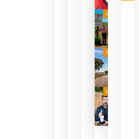
Las 7
bodegas
que ya
Categoría
pueden
descorcha
sus vinos
para
celebrar
que su
selección
es
Categoría
campeona
del mundo
sin
necesidad
de espera
a que se
juegue la
Categoría
final
julio 16,
2026
La FEV
critica la
reducción
de las
ayudas a