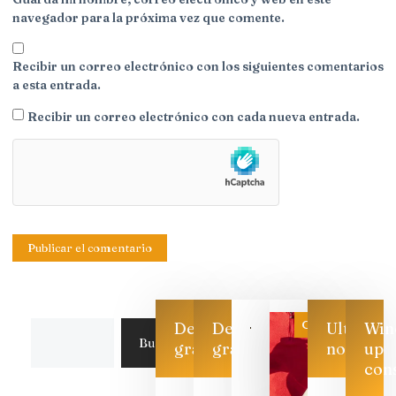
navegador para la próxima vez que comente.
Recibir un correo electrónico con los siguientes comentarios
a esta entrada.
Recibir un correo electrónico con cada nueva entrada.
Categoría
Descarga
Descarga
Ultimas
Win
Buscar
gratis
gratis
noticias
up
con