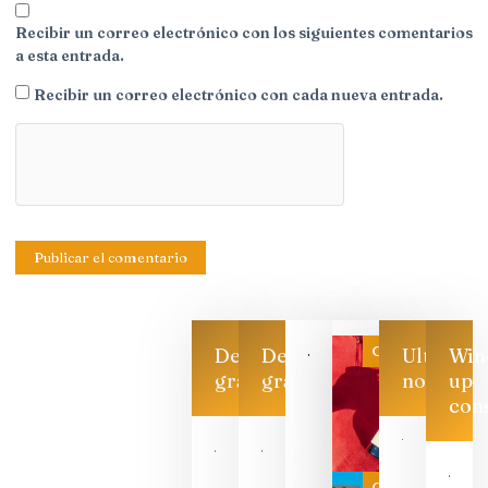
Recibir un correo electrónico con los siguientes comentarios
a esta entrada.
Recibir un correo electrónico con cada nueva entrada.
Categoría
Descarga
Descarga
Ultimas
Win
gratis
gratis
noticias
up
con
Las 7
bodegas
que ya
Categoría