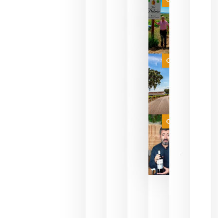
pueden
descorcha
sus vinos
para
celebrar
que su
selección
es
Categoría
campeona
del mundo
sin
necesidad
de espera
a que se
juegue la
Categoría
final
julio 16,
2026
La FEV
critica la
reducción
de las
ayudas a
la
promoción
del vino y