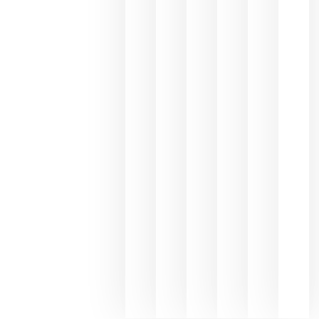
los
Capellane
une Ribera
del Duero
y
Valdeorras
en una
exposició
fotográfic
dedicada
al godello
junio 24,
2026
La apuest
de
Bodegas
Hispano
Suizas por
el magnu
que desafí
al
Champagn
junio 24,
2026