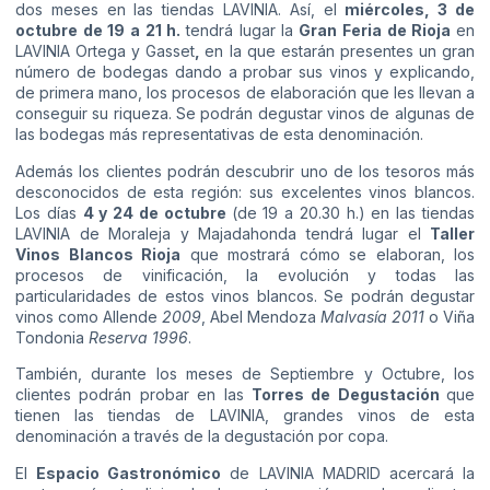
dos meses en las tiendas LAVINIA. Así, el
miércoles, 3 de
octubre de 19 a 21 h.
tendrá lugar
la
Gran Feria de Rioja
en
LAVINIA Ortega y Gasset
,
en la que estarán presentes un gran
número de bodegas dando a probar sus vinos y explicando,
de primera mano, los procesos de elaboración que les llevan a
conseguir su riqueza. Se podrán degustar vinos de algunas de
las bodegas más representativas de esta denominación.
Además los clientes podrán descubrir uno de los tesoros más
desconocidos de esta región: sus excelentes vinos blancos.
Los días
4 y 24 de octubre
(de 19 a 20.30 h.) en las tiendas
LAVINIA de Moraleja y Majadahonda tendrá lugar el
Taller
Vinos Blancos Rioja
que mostrará cómo se elaboran, los
procesos de vinificación, la evolución y todas las
particularidades de estos vinos blancos. Se podrán degustar
vinos como Allende
2009
, Abel Mendoza
Malvasía 2011
o Viña
Tondonia
Reserva 1996
.
También, durante los meses de Septiembre y Octubre, los
clientes podrán probar en las
Torres de Degustación
que
tienen las tiendas de LAVINIA, grandes vinos de esta
denominación a través de la degustación por copa.
El
Espacio Gastronómico
de LAVINIA MADRID acercará la