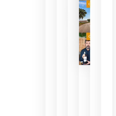
es
Categoría
campeona
del mundo
sin
necesidad
de espera
a que se
juegue la
Categoría
final
julio 16,
2026
La FEV
critica la
reducción
de las
ayudas a
la
promoción
del vino y
alerta del
impacto
para las
bodegas
españolas
julio 13,
2026