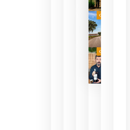
celebrar
que su
selección
es
Categoría
campeona
del mundo
sin
necesidad
de espera
a que se
juegue la
Categoría
final
julio 16,
2026
La FEV
critica la
reducción
de las
ayudas a
la
promoción
del vino y
alerta del
impacto
para las
bodegas
españolas