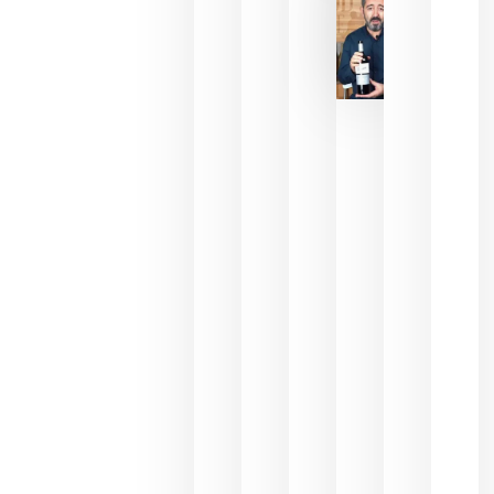
2026
La FEV
critica la
reducción
de las
ayudas a
la
promoción
del vino y
alerta del
impacto
para las
bodegas
españolas
julio 13,
2026
HIP 2027
reunirá en
Madrid al
sector
Horeca
para defini
las
prioridade