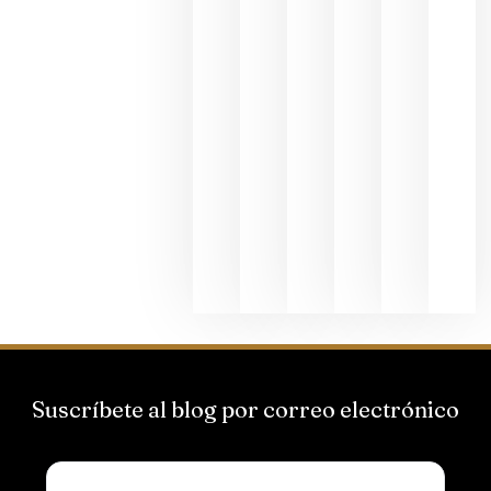
al godello
junio 24,
2026
La apuest
de
Bodegas
Hispano
Suizas por
el magnu
que desafí
al
Champagn
junio 24,
2026
Suscríbete al blog por correo electrónico