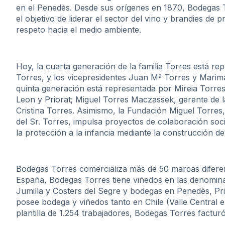
en el Penedès. Desde sus orígenes en 1870, Bodegas 
el objetivo de liderar el sector del vino y brandies de
respeto hacia el medio ambiente.
Hoy, la cuarta generación de la familia Torres está re
Torres, y los vicepresidentes Juan Mª Torres y Marima
quinta generación está representada por Mireia Torre
Leon y Priorat; Miguel Torres Maczassek, gerente de 
Cristina Torres. Asimismo, la Fundación Miguel Torres
del Sr. Torres, impulsa proyectos de colaboración soc
la protección a la infancia mediante la construcción d
Bodegas Torres comercializa más de 50 marcas diferen
España, Bodegas Torres tiene viñedos en las denomina
Jumilla y Costers del Segre y bodegas en Penedès, Prio
posee bodega y viñedos tanto en Chile (Valle Central 
plantilla de 1.254 trabajadores, Bodegas Torres facturó