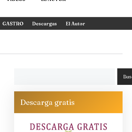
GASTRO
Descargas
El Autor
Bus
Descarga gratis