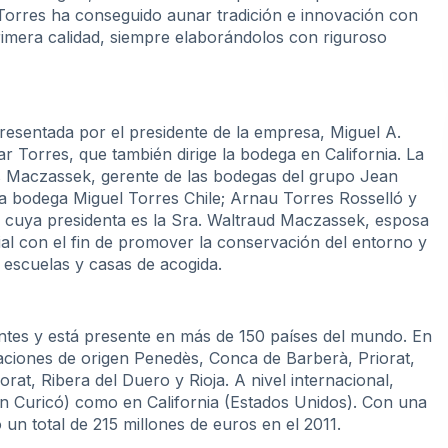
Torres ha conseguido aunar tradición e innovación con
 primera calidad, siempre elaborándolos con riguroso
presentada por el presidente de la empresa, Miguel A.
r Torres, que también dirige la bodega en California. La
s Maczassek, gerente de las bodegas del grupo Jean
la bodega Miguel Torres Chile; Arnau Torres Rosselló y
, cuya presidenta es la Sra. Waltraud Maczassek, esposa
ial con el fin de promover la conservación del entorno y
e escuelas y casas de acogida.
tes y está presente en más de 150 países del mundo. En
ciones de origen Penedès, Conca de Barberà, Priorat,
rat, Ribera del Duero y Rioja. A nivel internacional,
en Curicó) como en California (Estados Unidos). Con una
 un total de 215 millones de euros en el 2011.