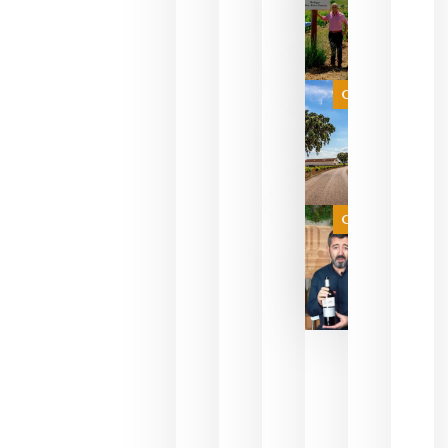
sus vinos
para
celebrar
que su
selección
es
Categoría
campeona
del mundo
sin
necesidad
de espera
a que se
juegue la
Categoría
final
julio 16,
2026
La FEV
critica la
reducción
de las
ayudas a
la
promoción
del vino y
alerta del
impacto