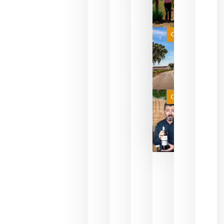
para
celebrar
que su
selección
es
Categoría
campeona
del mundo
sin
necesidad
de espera
a que se
juegue la
Categoría
final
julio 16,
2026
La FEV
critica la
reducción
de las
ayudas a
la
promoción
del vino y
alerta del
impacto
para las
bodegas