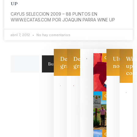
UP
CAYUS SELECCION 2009 – 88 PUNTOS EN
WWW.ECATAS.COM POR JOAQUIN PARRA WINE UP
abril 7, 2012
No hay comentarios
Categoría
Descarga
Descarga
Ultimas
Win
Buscar
gratis
gratis
noticias
up
con
Las 7
bodegas
que ya
Categoría
pueden
descorcha
sus vinos
para
celebrar
que su
selección
es
Categoría