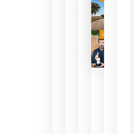
campeona
del mundo
sin
necesidad
de espera
a que se
juegue la
Categoría
final
julio 16,
2026
La FEV
critica la
reducción
de las
ayudas a
la
promoción
del vino y
alerta del
impacto
para las
bodegas
españolas
julio 13,
2026