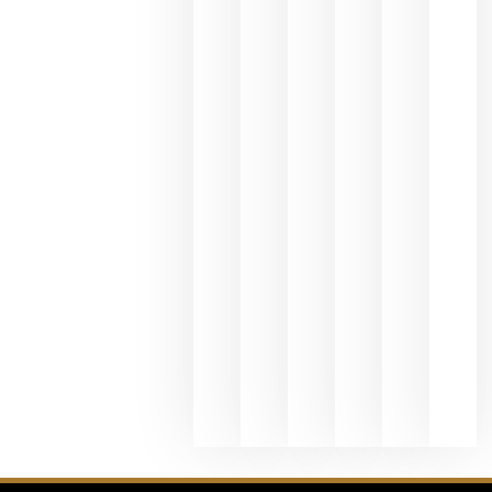
une Ribera
del Duero
y
Valdeorras
en una
exposició
fotográfic
dedicada
al godello
junio 24,
2026
La apuest
de
Bodegas
Hispano
Suizas por
el magnu
que desafí
al
Champagn
junio 24,
2026