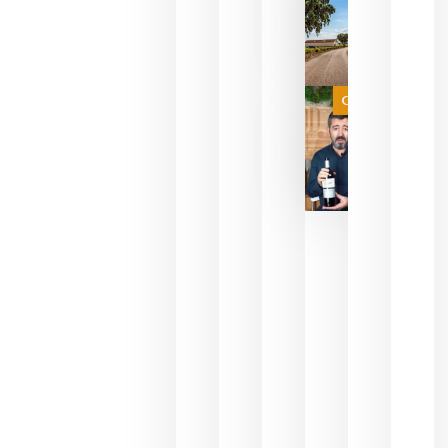
del mundo
sin
necesidad
de espera
a que se
juegue la
Categoría
final
julio 16,
2026
La FEV
critica la
reducción
de las
ayudas a
la
promoción
del vino y
alerta del
impacto
para las
bodegas
españolas
julio 13,
2026
HIP 2027