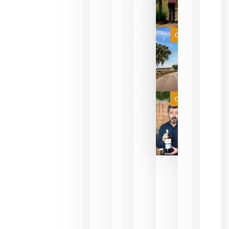
para
celebrar
que su
selección
es
Categoría
campeona
del mundo
sin
necesidad
de espera
a que se
juegue la
Categoría
final
julio 16,
2026
La FEV
critica la
reducción
de las
ayudas a
la
promoción
del vino y
alerta del
impacto
para las
bodegas