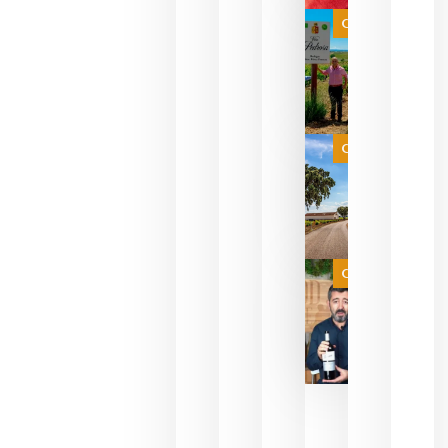
bodegas
que ya
Categoría
pueden
descorcha
sus vinos
para
celebrar
que su
selección
es
Categoría
campeona
del mundo
sin
necesidad
de espera
a que se
juegue la
Categoría
final
julio 16,
2026
La FEV
critica la
reducción
de las
ayudas a
la
promoción