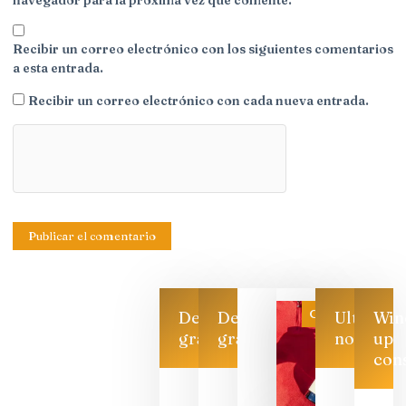
Recibir un correo electrónico con los siguientes comentarios
a esta entrada.
Recibir un correo electrónico con cada nueva entrada.
Categoría
Descarga
Descarga
Ultimas
Win
gratis
gratis
noticias
up
con
Las 7