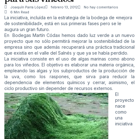
Joaquín Parra López
febrero 13, 2012
No hay comentarios
6 Min Read
La iniciativa, incluída en la estrategia de la bodega de «mejora
de sostenibilidad», está en sus primeras fases pero se le
augura un gran futuro.
En Bodegas Martín Códax hemos dado luz verde a un nuevo
proyecto que no sólo permitirá mejorar la sostenibilidad de la
empresa sino que además recuperará una práctica tradicional
que existía en el valle del Salnés y que ya se había perdido.
La iniciativa consiste en el uso de algas marinas como abono
para los viñedos. El objetivo es elaborar una materia orgánica,
empleando las algas y los subproductos de la producción de
la uva, como los raspones, que sirva para reducir la
dependencia de elementos químicos y cerrar, asimismo, el
ciclo productivo sin depender de recursos externos.
El
proyecto
nace
como
una
iniciativa