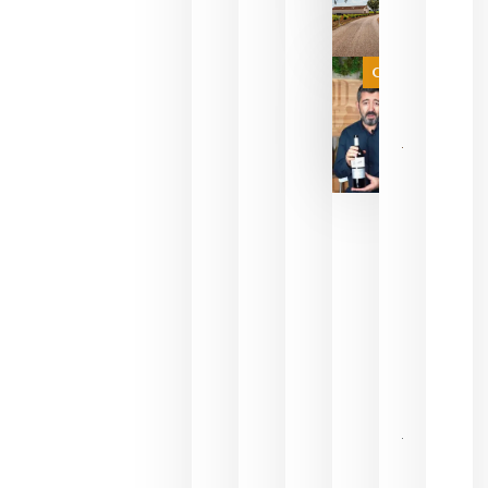
necesidad
de espera
a que se
juegue la
Categoría
final
julio 16,
2026
La FEV
critica la
reducción
de las
ayudas a
la
promoción
del vino y
alerta del
impacto
para las
bodegas
españolas
julio 13,
2026
HIP 2027
reunirá en
Madrid al