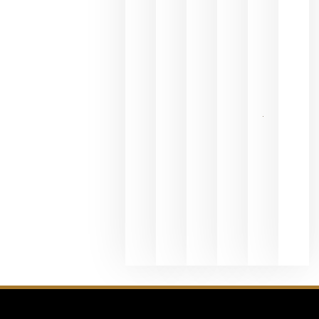
Valdeorras
en una
exposició
fotográfic
dedicada
al godello
junio 24,
2026
La apuest
de
Bodegas
Hispano
Suizas por
el magnu
que desafí
al
Champagn
junio 24,
2026