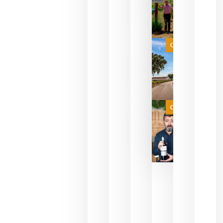
sus vinos
para
celebrar
que su
selección
es
Categoría
campeona
del mundo
sin
necesidad
de espera
a que se
juegue la
Categoría
final
julio 16,
2026
La FEV
critica la
reducción
de las
ayudas a
la
promoción
del vino y
alerta del
impacto