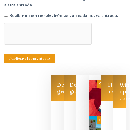
a esta entrada.
Recibir un correo electrónico con cada nueva entrada.
Categoría
Descarga
Descarga
Ultimas
Win
gratis
gratis
noticias
up
con
Las 7
bodegas
que ya
Categoría
pueden
descorcha