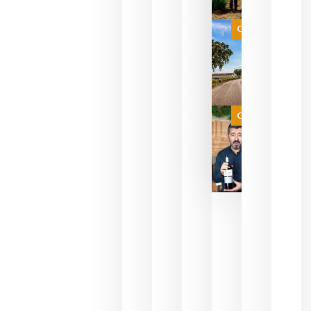
que su
selección
es
Categoría
campeona
del mundo
sin
necesidad
de espera
a que se
juegue la
Categoría
final
julio 16,
2026
La FEV
critica la
reducción
de las
ayudas a
la
promoción
del vino y
alerta del
impacto
para las
bodegas
españolas