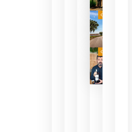
celebrar
que su
selección
es
Categoría
campeona
del mundo
sin
necesidad
de espera
a que se
juegue la
Categoría
final
julio 16,
2026
La FEV
critica la
reducción
de las
ayudas a
la
promoción
del vino y
alerta del
impacto
para las
bodegas
españolas