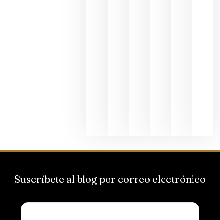
junio 24,
2026
La apuest
de
Bodegas
Hispano
Suizas por
el magnu
que desafí
al
Champagn
junio 24,
2026
Suscríbete al blog por correo electrónico