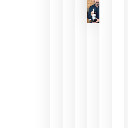
2026
La FEV
critica la
reducción
de las
ayudas a
la
promoción
del vino y
alerta del
impacto
para las
bodegas
españolas
julio 13,
2026
HIP 2027
reunirá en
Madrid al
sector
Horeca
para defini
las
prioridade
de la