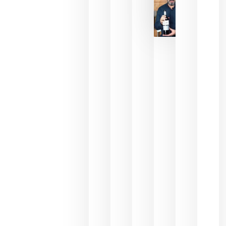
La FEV
critica la
reducción
de las
ayudas a
la
promoción
del vino y
alerta del
impacto
para las
bodegas
españolas
julio 13,
2026
HIP 2027
reunirá en
Madrid al
sector
Horeca
para defini
las
prioridade
de la