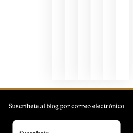
junio 24,
2026
La apuest
de
Bodegas
Hispano
Suizas por
el magnu
que desafí
al
Champagn
junio 24,
2026
Suscríbete al blog por correo electrónico
Suscríbete