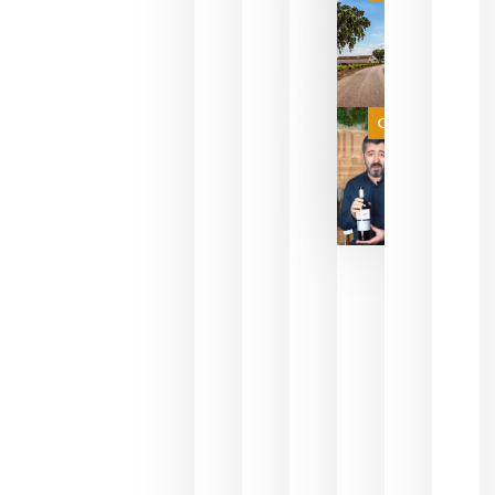
campeona
del mundo
sin
necesidad
de espera
a que se
juegue la
Categoría
final
julio 16,
2026
La FEV
critica la
reducción
de las
ayudas a
la
promoción
del vino y
alerta del
impacto
para las
bodegas
españolas
julio 13,
2026