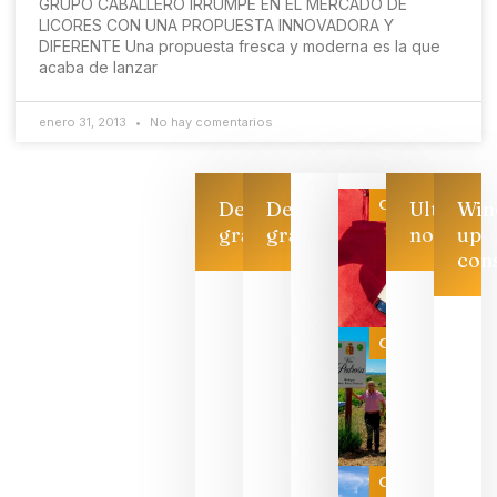
GRUPO CABALLERO IRRUMPE EN EL MERCADO DE
LICORES CON UNA PROPUESTA INNOVADORA Y
DIFERENTE Una propuesta fresca y moderna es la que
acaba de lanzar
enero 31, 2013
No hay comentarios
Categoría
Descarga
Descarga
Ultimas
Win
gratis
gratis
noticias
up
con
Las 7
bodegas
que ya
Categoría
pueden
descorcha
sus vinos
para
celebrar
que su
selección
es
Categoría