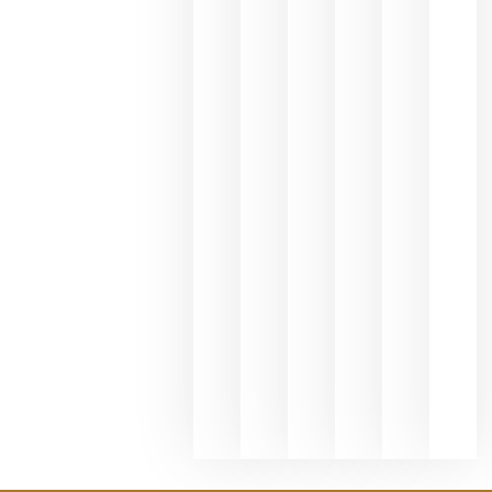
une Ribera
del Duero
y
Valdeorras
en una
exposició
fotográfic
dedicada
al godello
junio 24,
2026
La apuest
de
Bodegas
Hispano
Suizas por
el magnu
que desafí
al
Champagn
junio 24,
2026