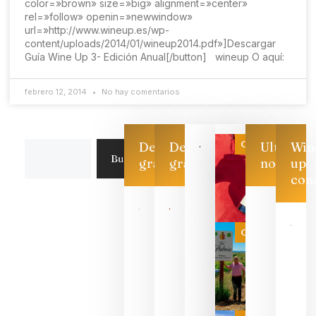
color=»brown» size=»big» alignment=»center»
rel=»follow» openin=»newwindow»
url=»http://www.wineup.es/wp-
content/uploads/2014/01/wineup2014.pdf»]Descargar
Guía Wine Up 3- Edición Anual[/button] wineup O aquí:
febrero 12, 2014
No hay comentarios
Categoría
Descarga
Descarga
Ultimas
Win
Buscar
gratis
gratis
noticias
up
con
Las 7
bodegas
que ya
Categoría
pueden
descorcha
sus vinos
para
celebrar
que su
selección