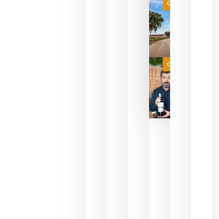
es
Categoría
campeona
del mundo
sin
necesidad
de espera
a que se
juegue la
Categoría
final
julio 16,
2026
La FEV
critica la
reducción
de las
ayudas a
la
promoción
del vino y
alerta del
impacto
para las
bodegas
españolas
julio 13,
2026