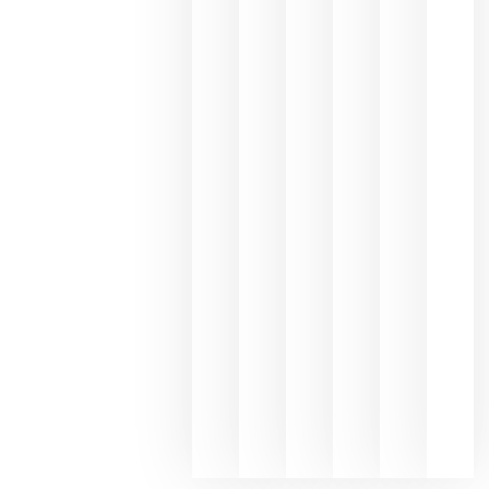
los
Capellane
une Ribera
del Duero
y
Valdeorras
en una
exposició
fotográfic
dedicada
al godello
junio 24,
2026
La apuest
de
Bodegas
Hispano
Suizas por
el magnu
que desafí
al
Champagn
junio 24,
2026