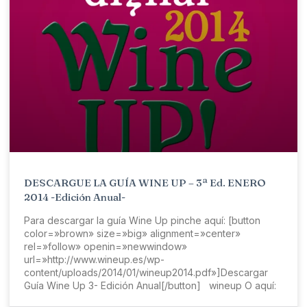
DESCARGUE LA GUÍA WINE UP – 3ª Ed. ENERO
2014 -Edición Anual-
Para descargar la guía Wine Up pinche aquí: [button
color=»brown» size=»big» alignment=»center»
rel=»follow» openin=»newwindow»
url=»http://www.wineup.es/wp-
content/uploads/2014/01/wineup2014.pdf»]Descargar
Guía Wine Up 3- Edición Anual[/button] wineup O aquí: