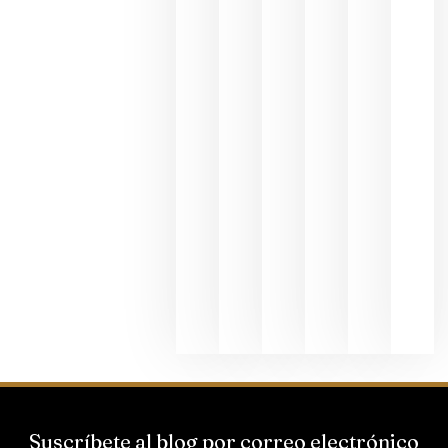
en una
exposició
fotográfic
dedicada
al godello
junio 24,
2026
La apuest
de
Bodegas
Hispano
Suizas por
el magnu
que desafí
al
Champagn
junio 24,
2026
Suscríbete al blog por correo electrónico