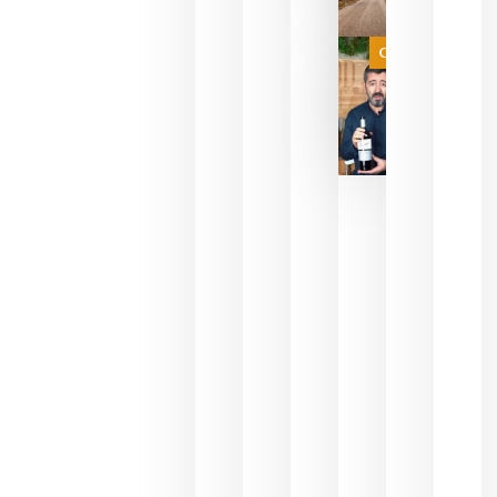
de espera
a que se
juegue la
Categoría
final
julio 16,
2026
La FEV
critica la
reducción
de las
ayudas a
la
promoción
del vino y
alerta del
impacto
para las
bodegas
españolas
julio 13,
2026
HIP 2027
reunirá en
Madrid al
sector