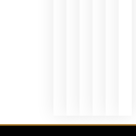
y
Valdeorras
en una
exposició
fotográfic
dedicada
al godello
junio 24,
2026
La apuest
de
Bodegas
Hispano
Suizas por
el magnu
que desafí
al
Champagn
junio 24,
2026