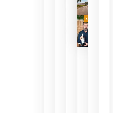
necesidad
de espera
a que se
juegue la
Categoría
final
julio 16,
2026
La FEV
critica la
reducción
de las
ayudas a
la
promoción
del vino y
alerta del
impacto
para las
bodegas
españolas
julio 13,
2026
HIP 2027
reunirá en