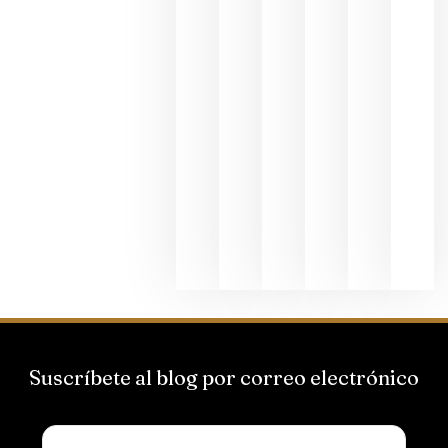
al godello
junio 24,
2026
La apuest
de
Bodegas
Hispano
Suizas por
el magnu
que desafí
al
Champagn
junio 24,
2026
Suscríbete al blog por correo electrónico