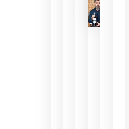
julio 16,
2026
La FEV
critica la
reducción
de las
ayudas a
la
promoción
del vino y
alerta del
impacto
para las
bodegas
españolas
julio 13,
2026
HIP 2027
reunirá en
Madrid al
sector
Horeca
para defini
las
prioridade