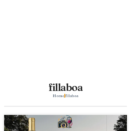
fillaboa
Home
fillaboa