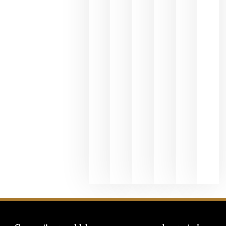
en España
se realiza
en la
hostelería
julio 8, 20
Pago de
los
Capellane
une Ribera
del Duero
y
Valdeorras
en una
exposició
fotográfic
dedicada
al godello
junio 24,
2026