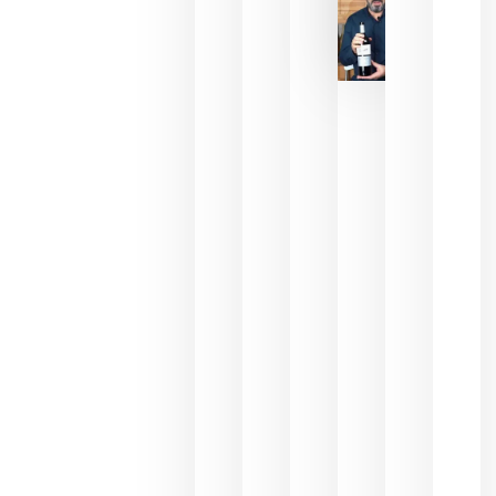
que ya
pueden
descorcha
sus vinos
para
celebrar
que su
selección
es
campeona
del mundo
sin
necesidad
de espera
a que se
juegue la
final
julio 16,
2026
La FEV
critica la
reducción
de las
ayudas a
la
promoción