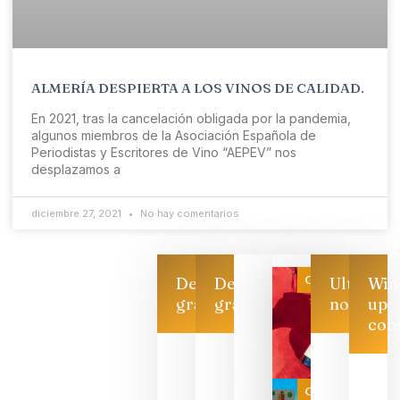
ALMERÍA DESPIERTA A LOS VINOS DE CALIDAD.
En 2021, tras la cancelación obligada por la pandemia,
algunos miembros de la Asociación Española de
Periodistas y Escritores de Vino “AEPEV” nos
desplazamos a
diciembre 27, 2021
No hay comentarios
Categoría
Descarga
Descarga
Ultimas
Win
gratis
gratis
noticias
up
con
Las 7
bodegas
que ya
Categoría