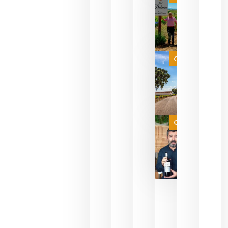
pueden
descorcha
sus vinos
para
celebrar
que su
selección
es
Categoría
campeona
del mundo
sin
necesidad
de espera
a que se
juegue la
Categoría
final
julio 16,
2026
La FEV
critica la
reducción
de las
ayudas a
la
promoción
del vino y
alerta del