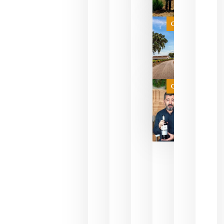
que su
selección
es
Categoría
campeona
del mundo
sin
necesidad
de espera
a que se
juegue la
Categoría
final
julio 16,
2026
La FEV
critica la
reducción
de las
ayudas a
la
promoción
del vino y
alerta del
impacto
para las
bodegas
españolas