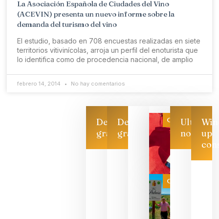
La Asociación Española de Ciudades del Vino
(ACEVIN) presenta un nuevo informe sobre la
demanda del turismo del vino
El estudio, basado en 708 encuestas realizadas en siete
territorios vitivinícolas, arroja un perfil del enoturista que
lo identifica como de procedencia nacional, de amplio
febrero 14, 2014
No hay comentarios
Categoría
Descarga
Descarga
Ultimas
Win
gratis
gratis
noticias
up
con
Las 7
bodegas
que ya
Categoría
pueden
descorcha
sus vinos
para
celebrar