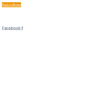
Ir
Suscríbete
al
contenido
Facebook-f