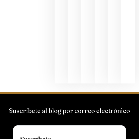
junio 24,
2026
La apuest
de
Bodegas
Hispano
Suizas por
el magnu
que desafí
al
Champagn
junio 24,
2026
Suscríbete al blog por correo electrónico
Suscríbete