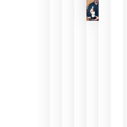
La FEV
critica la
reducción
de las
ayudas a
la
promoción
del vino y
alerta del
impacto
para las
bodegas
españolas
julio 13,
2026
HIP 2027
reunirá en
Madrid al
sector
Horeca
para defini
las
prioridade
de la