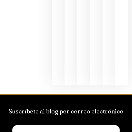
al godello
junio 24,
2026
La apuest
de
Bodegas
Hispano
Suizas por
el magnu
que desafí
al
Champagn
junio 24,
2026
Suscríbete al blog por correo electrónico