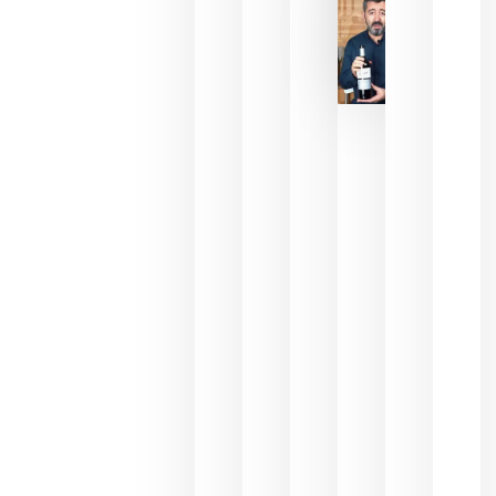
julio 16,
2026
La FEV
critica la
reducción
de las
ayudas a
la
promoción
del vino y
alerta del
impacto
para las
bodegas
españolas
julio 13,
2026
HIP 2027
reunirá en
Madrid al
sector
Horeca
para defini
las
prioridade