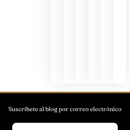
al godello
junio 24,
2026
La apuest
de
Bodegas
Hispano
Suizas por
el magnu
que desafí
al
Champagn
junio 24,
2026
Suscríbete al blog por correo electrónico