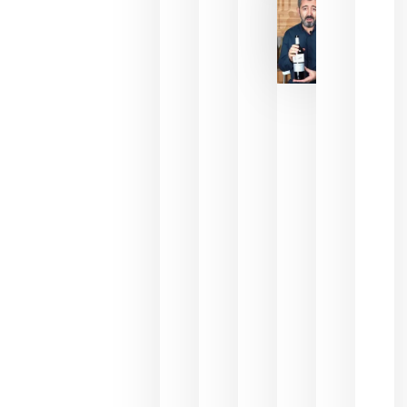
2026
La FEV
critica la
reducción
de las
ayudas a
la
promoción
del vino y
alerta del
impacto
para las
bodegas
españolas
julio 13,
2026
HIP 2027
reunirá en
Madrid al
sector
Horeca
para defini
las
prioridade