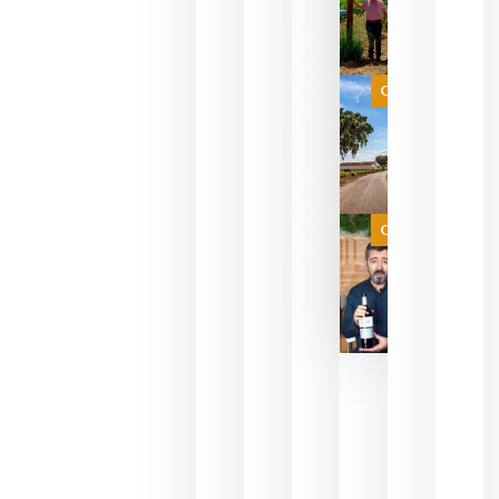
para
celebrar
que su
selección
es
Categoría
campeona
del mundo
sin
necesidad
de espera
a que se
juegue la
Categoría
final
julio 16,
2026
La FEV
critica la
reducción
de las
ayudas a
la
promoción
del vino y
alerta del
impacto
para las