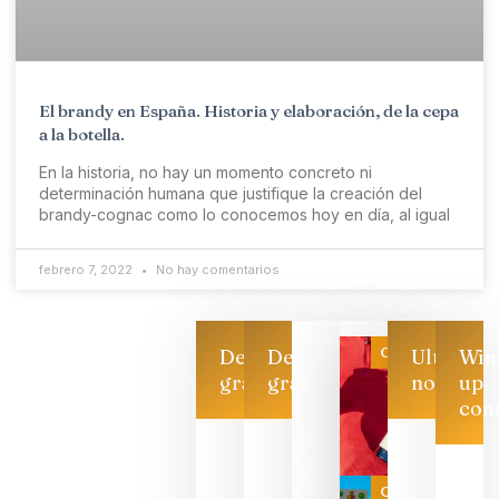
El brandy en España. Historia y elaboración, de la cepa
a la botella.
En la historia, no hay un momento concreto ni
determinación humana que justifique la creación del
brandy-cognac como lo conocemos hoy en día, al igual
febrero 7, 2022
No hay comentarios
Categoría
Descarga
Descarga
Ultimas
Win
gratis
gratis
noticias
up
con
Las 7
bodegas
que ya
Categoría