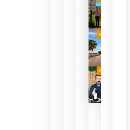
pueden
descorcha
sus vinos
para
celebrar
que su
selección
es
Categoría
campeona
del mundo
sin
necesidad
de espera
a que se
juegue la
Categoría
final
julio 16,
2026
La FEV
critica la
reducción
de las
ayudas a
la
promoción
del vino y
alerta del