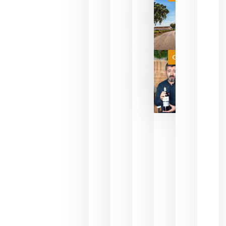
campeona
del mundo
sin
necesidad
de espera
a que se
juegue la
Categoría
final
julio 16,
2026
La FEV
critica la
reducción
de las
ayudas a
la
promoción
del vino y
alerta del
impacto
para las
bodegas
españolas
julio 13,
2026