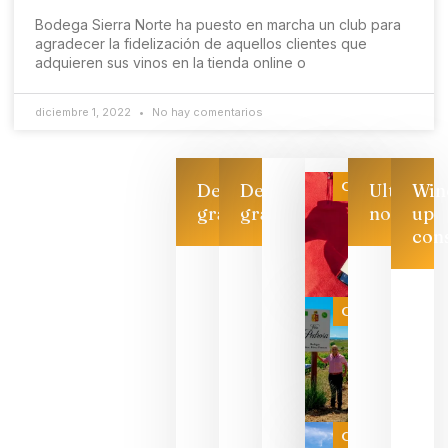
Bodega Sierra Norte ha puesto en marcha un club para
agradecer la fidelización de aquellos clientes que
adquieren sus vinos en la tienda online o
diciembre 1, 2022
No hay comentarios
Categoría
Descarga
Descarga
Ultimas
Win
gratis
gratis
noticias
up
con
Las 7
bodegas
que ya
Categoría
pueden
descorcha
sus vinos
para
celebrar
que su
selección
es
Categoría