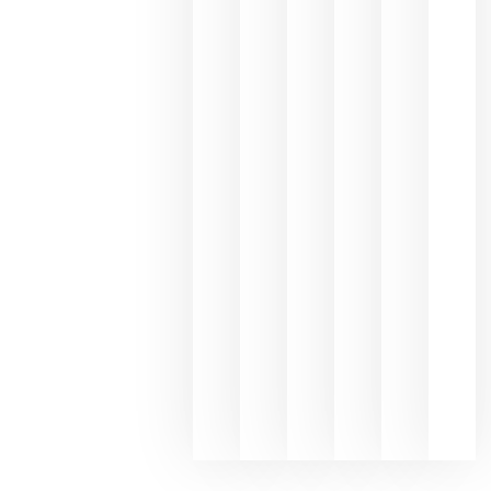
une Ribera
del Duero
y
Valdeorras
en una
exposició
fotográfic
dedicada
al godello
junio 24,
2026
La apuest
de
Bodegas
Hispano
Suizas por
el magnu
que desafí
al
Champagn
junio 24,
2026