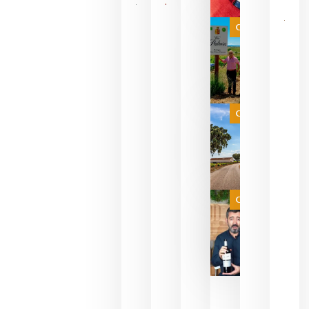
Las 7
bodegas
que ya
Categoría
pueden
descorcha
sus vinos
para
celebrar
que su
selección
es
Categoría
campeona
del mundo
sin
necesidad
de espera
a que se
juegue la
Categoría
final
julio 16,
2026
La FEV
critica la
reducción
de las
ayudas a
la