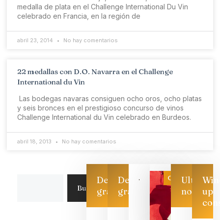
medalla de plata en el Challenge International Du Vin
celebrado en Francia, en la región de
abril 23, 2014
No hay comentarios
22 medallas con D.O. Navarra en el Challenge
International du Vin
Las bodegas navaras consiguen ocho oros, ocho platas
y seis bronces en el prestigioso concurso de vinos
Challenge International du Vin celebrado en Burdeos.
abril 18, 2013
No hay comentarios
Categoría
Descarga
Descarga
Ultimas
Win
Buscar
gratis
gratis
noticias
up
con