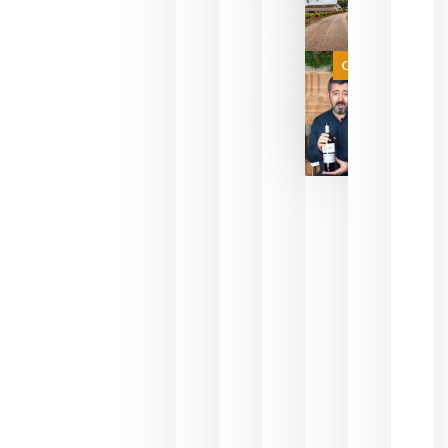
necesidad
de espera
a que se
juegue la
Categoría
final
julio 16,
2026
La FEV
critica la
reducción
de las
ayudas a
la
promoción
del vino y
alerta del
impacto
para las
bodegas
españolas
julio 13,
2026
HIP 2027
reunirá en
Madrid al