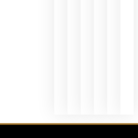
Valdeorras
en una
exposició
fotográfic
dedicada
al godello
junio 24,
2026
La apuest
de
Bodegas
Hispano
Suizas por
el magnu
que desafí
al
Champagn
junio 24,
2026