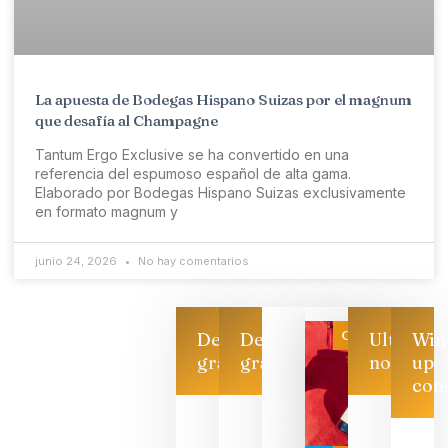
La apuesta de Bodegas Hispano Suizas por el magnum
que desafía al Champagne
Tantum Ergo Exclusive se ha convertido en una
referencia del espumoso español de alta gama.
Elaborado por Bodegas Hispano Suizas exclusivamente
en formato magnum y
junio 24, 2026
No hay comentarios
Categoría
Descarga
Descarga
Ultimas
Win
gratis
gratis
noticias
up
con
Las 7
bodegas