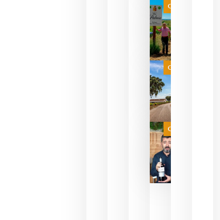
que ya
Categoría
pueden
descorcha
sus vinos
para
celebrar
que su
selección
es
Categoría
campeona
del mundo
sin
necesidad
de espera
a que se
juegue la
Categoría
final
julio 16,
2026
La FEV
critica la
reducción
de las
ayudas a
la
promoción