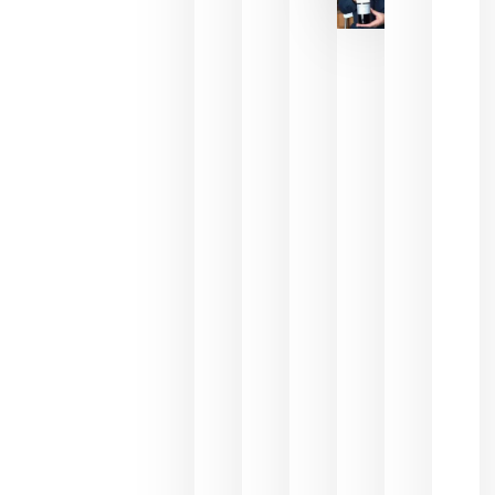
critica la
reducción
de las
ayudas a
la
promoción
del vino y
alerta del
impacto
para las
bodegas
españolas
julio 13,
2026
HIP 2027
reunirá en
Madrid al
sector
Horeca
para defini
las
prioridade
de la
hostelería
del futuro
julio 9,