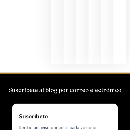
La apuest
de
Bodegas
Hispano
Suizas por
el magnu
que desafí
al
Champagn
junio 24,
2026
Suscríbete al blog por correo electrónico
Suscríbete
Recibe un aviso por email cada vez que