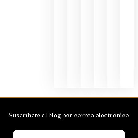
al godello
junio 24,
2026
La apuest
de
Bodegas
Hispano
Suizas por
el magnu
que desafí
al
Champagn
junio 24,
2026
Suscríbete al blog por correo electrónico