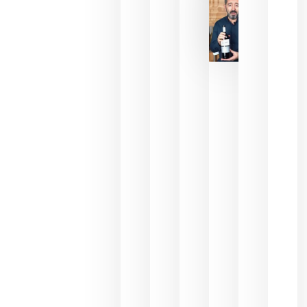
2026
La FEV
critica la
reducción
de las
ayudas a
la
promoción
del vino y
alerta del
impacto
para las
bodegas
españolas
julio 13,
2026
HIP 2027
reunirá en
Madrid al
sector
Horeca
para defini
las
prioridade