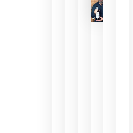
que ya
pueden
descorcha
sus vinos
para
celebrar
que su
selección
es
campeona
del mundo
sin
necesidad
de espera
a que se
juegue la
final
julio 16,
2026
La FEV
critica la
reducción
de las
ayudas a
la
promoción