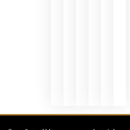
en España
se realiza
en la
hostelería
julio 8, 20
Pago de
los
Capellane
une Ribera
del Duero
y
Valdeorras
en una
exposició
fotográfic
dedicada
al godello
junio 24,
2026