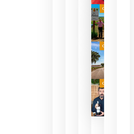
bodegas
que ya
Categoría
pueden
descorcha
sus vinos
para
celebrar
que su
selección
es
Categoría
campeona
del mundo
sin
necesidad
de espera
a que se
juegue la
Categoría
final
julio 16,
2026
La FEV
critica la
reducción
de las
ayudas a
la