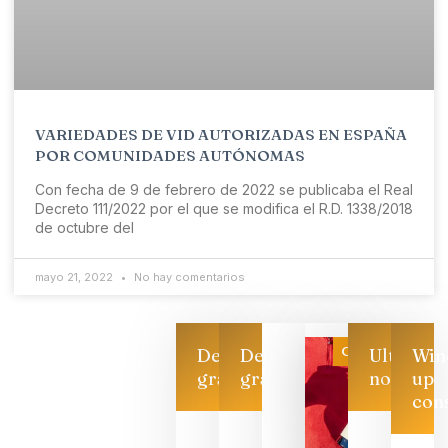
VARIEDADES DE VID AUTORIZADAS EN ESPAÑA
POR COMUNIDADES AUTÓNOMAS
Con fecha de 9 de febrero de 2022 se publicaba el Real
Decreto 111/2022 por el que se modifica el R.D. 1338/2018
de octubre del
mayo 21, 2022
No hay comentarios
Categoría
Descarga
Descarga
Ultimas
Win
gratis
gratis
noticias
up
con
Las 7