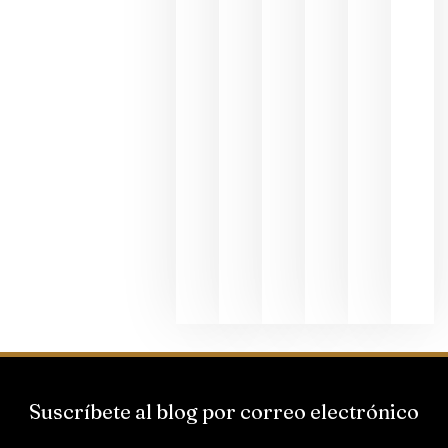
fotográfic
dedicada
al godello
junio 24,
2026
La apuest
de
Bodegas
Hispano
Suizas por
el magnu
que desafí
al
Champagn
junio 24,
2026
Suscríbete al blog por correo electrónico