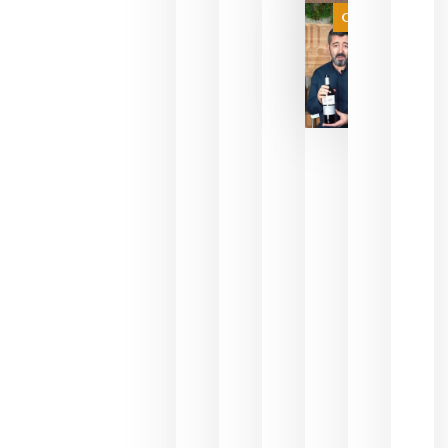
juegue la
Categoría
final
julio 16,
2026
La FEV
critica la
reducción
de las
ayudas a
la
promoción
del vino y
alerta del
impacto
para las
bodegas
españolas
julio 13,
2026
HIP 2027
reunirá en
Madrid al
sector
Horeca
para defini