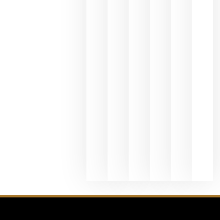
Valdeorras
en una
exposició
fotográfic
dedicada
al godello
junio 24,
2026
La apuest
de
Bodegas
Hispano
Suizas por
el magnu
que desafí
al
Champagn
junio 24,
2026