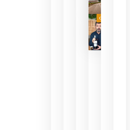
de espera
a que se
juegue la
Categoría
final
julio 16,
2026
La FEV
critica la
reducción
de las
ayudas a
la
promoción
del vino y
alerta del
impacto
para las
bodegas
españolas
julio 13,
2026
HIP 2027
reunirá en
Madrid al