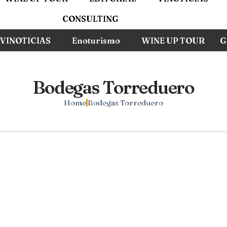
CONSULTING
VINOTICIAS
Enoturismo
WINE UP TOUR
G
Bodegas Torreduero
Home
Bodegas Torreduero