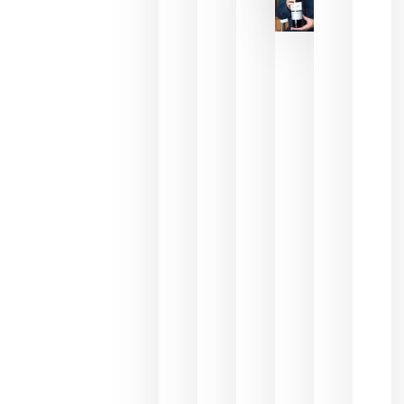
La FEV
critica la
reducción
de las
ayudas a
la
promoción
del vino y
alerta del
impacto
para las
bodegas
españolas
julio 13,
2026
HIP 2027
reunirá en
Madrid al
sector
Horeca
para defini
las
prioridade
de la
hostelería
del futuro
julio 9,