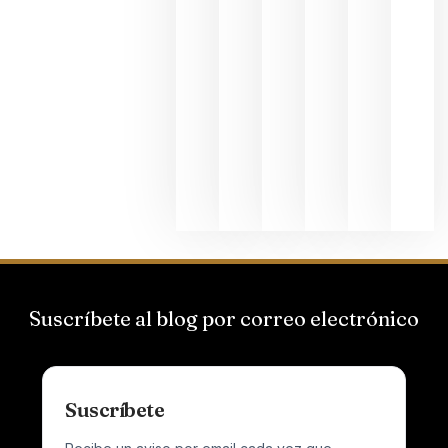
La apuest
de
Bodegas
Hispano
Suizas por
el magnu
que desafí
al
Champagn
junio 24,
2026
Suscríbete al blog por correo electrónico
Suscríbete