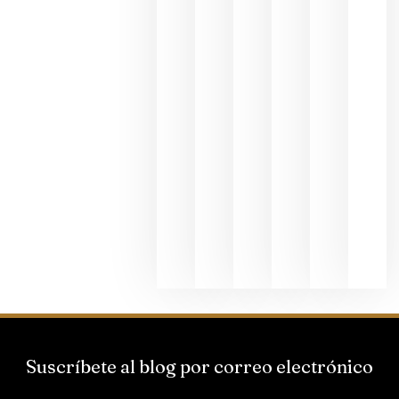
fotográfic
dedicada
al godello
junio 24,
2026
La apuest
de
Bodegas
Hispano
Suizas por
el magnu
que desafí
al
Champagn
junio 24,
2026
Suscríbete al blog por correo electrónico