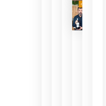
juegue la
Categoría
final
julio 16,
2026
La FEV
critica la
reducción
de las
ayudas a
la
promoción
del vino y
alerta del
impacto
para las
bodegas
españolas
julio 13,
2026
HIP 2027
reunirá en
Madrid al
sector
Horeca
para defini