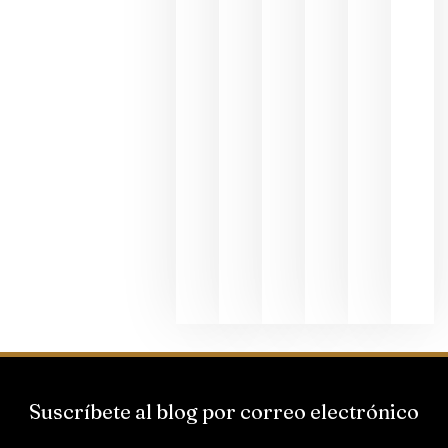
fotográfic
dedicada
al godello
junio 24,
2026
La apuest
de
Bodegas
Hispano
Suizas por
el magnu
que desafí
al
Champagn
junio 24,
2026
Suscríbete al blog por correo electrónico