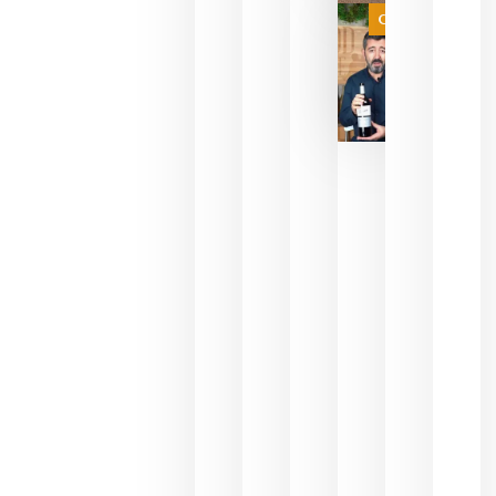
juegue la
Categoría
final
julio 16,
2026
La FEV
critica la
reducción
de las
ayudas a
la
promoción
del vino y
alerta del
impacto
para las
bodegas
españolas
julio 13,
2026
HIP 2027
reunirá en
Madrid al
sector
Horeca
para defini